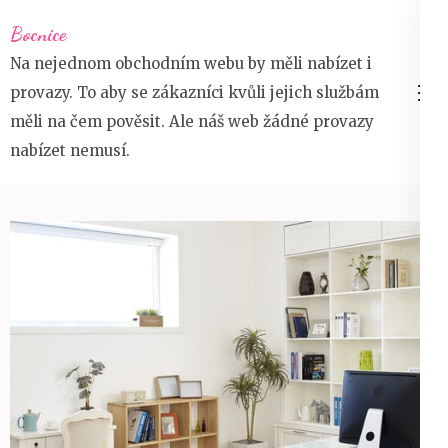
Přeskočit
Bocnice
na
Na nejednom obchodním webu by měli nabízet i
obsah
provazy. To aby se zákazníci kvůli jejich službám
(stiskněte
měli na čem pověsit. Ale náš web žádné provazy
Enter)
nabízet nemusí.