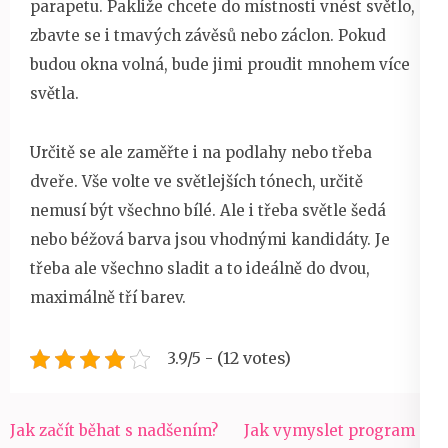
parapetu. Pakliže chcete do místnosti vnést světlo,
zbavte se i tmavých závěsů nebo záclon. Pokud
budou okna volná, bude jimi proudit mnohem více
světla.
Určitě se ale zaměřte i na podlahy nebo třeba
dveře. Vše volte ve světlejších tónech, určitě
nemusí být všechno bílé. Ale i třeba světle šedá
nebo béžová barva jsou vhodnými kandidáty. Je
třeba ale všechno sladit a to ideálně do dvou,
maximálně tří barev.
3.9/5 - (12 votes)
Navigace
Jak začít běhat s nadšením?
Jak vymyslet program na