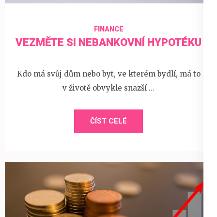
FINANCE
VEZMĚTE SI NEBANKOVNÍ HYPOTÉKU
Kdo má svůj dům nebo byt, ve kterém bydlí, má to
v životě obvykle snazší …
ČÍST CELÉ