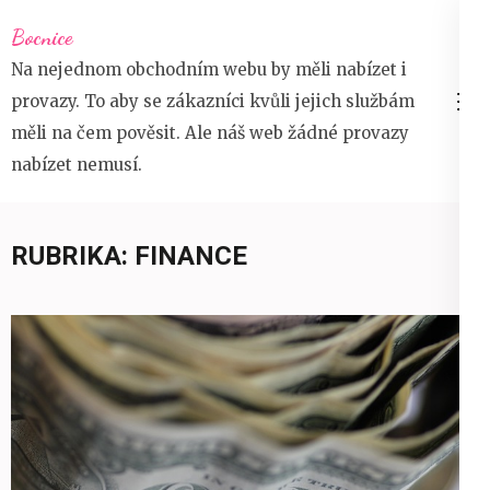
Přeskočit
Bocnice
na
Na nejednom obchodním webu by měli nabízet i
obsah
provazy. To aby se zákazníci kvůli jejich službám
(stiskněte
měli na čem pověsit. Ale náš web žádné provazy
Enter)
nabízet nemusí.
RUBRIKA:
FINANCE