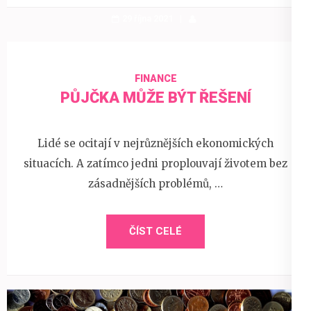
29 října 2021
FINANCE
PŮJČKA MŮŽE BÝT ŘEŠENÍ
Lidé se ocitají v nejrůznějších ekonomických
situacích. A zatímco jedni proplouvají životem bez
zásadnějších problémů, …
ČÍST CELÉ