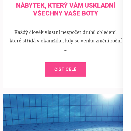
NÁBYTEK, KTERÝ VÁM USKLADNÍ
VŠECHNY VAŠE BOTY
Každý člověk vlastní nespočet druhů oblečení,
které střídá v okamžiku, kdy se venku změní roční
…
ČÍST CELÉ