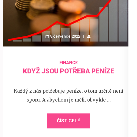
8 července 2022
FINANCE
KDYŽ JSOU POTŘEBA PENÍZE
Každý z nás potřebuje peníze, o tom určitě není
sporu. A abychom je měli, obvykle …
ČÍST CELÉ