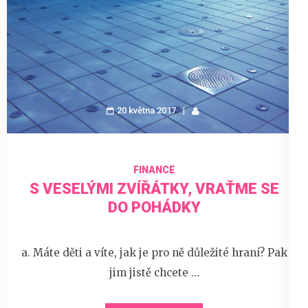
20 května 2017
FINANCE
S VESELÝMI ZVÍŘÁTKY, VRAŤME SE
DO POHÁDKY
a. Máte děti a víte, jak je pro ně důležité hraní? Pak
jim jistě chcete …