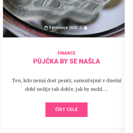
5 prosince 2025
FINANCE
PŮJČKA BY SE NAŠLA
Ten, kdo nemá dost peněz, samozřejmě v dnešní
době nežije tak dobře, jak by mohl. …
ČÍST CELÉ