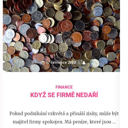
17 července 2020
FINANCE
KDYŽ SE FIRMĚ NEDAŘÍ
Pokud podnikání vzkvétá a přináší zisky, může být
majitel firmy spokojen. Má peníze, které jsou …