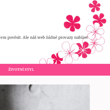
čem pověsit. Ale náš web žádné provazy nabízet
ŽIVOTNÍ STYL