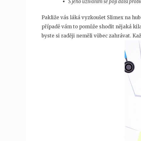
S jeho užíváním se pojí další prob
Pakliže vás láká vyzkoušet
Slimex na hub
případě vám to pomůže shodit nějaká kila
byste si raději neměli vůbec zahrávat. Kaž