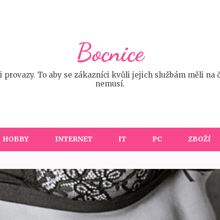
Bocnice
provazy. To aby se zákazníci kvůli jejich službám měli na 
nemusí.
HOBBY
INTERNET
IT
PC
ZBOŽÍ