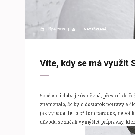
5 října 2019
Nezařazené
Víte, kdy se má využít 
Současná doba je úsměvná, přesto lidé řeš
znamenalo, že bylo dostatek potravy a člov
jak vypadá. Je to přitom paradox, neboť li
důvodu se začali vymýšlet přípravky, kter