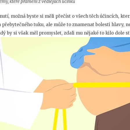
lémy, které pramení z vedlejších účinků
nutí
, možná byste si měli přečíst o všech těch účincích, kter
 přebytečného tuku, ale může to znamenat bolesti hlavy, ne
dý by si však měl promyslet, zdali mu nějaké to kilo dole sto