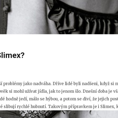
Slimex?
í problémy jako nadváha. Dříve lidé byli nadšeni, když si m
ěk si mohl užívat jídla, jak to jenom šlo. Dnešní doba je vš
dé hodně jedí, málo se hýbou, a potom se diví, že jejich pos
é slibují rychlé hubnutí. Takovým přípravkem je i Slimex, 