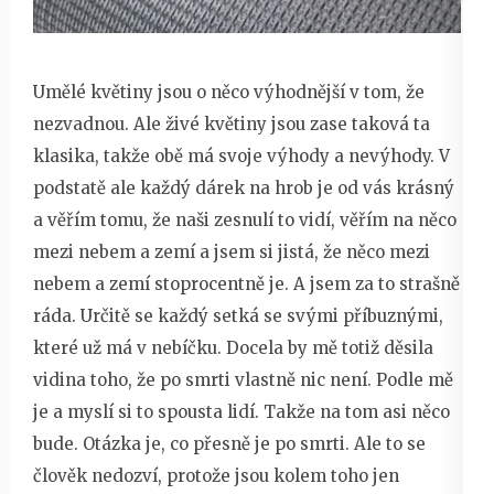
Umělé květiny jsou o něco výhodnější v tom, že
nezvadnou. Ale živé květiny jsou zase taková ta
klasika, takže obě má svoje výhody a nevýhody. V
podstatě ale každý dárek na hrob je od vás krásný
a věřím tomu, že naši zesnulí to vidí, věřím na něco
mezi nebem a zemí a jsem si jistá, že něco mezi
nebem a zemí stoprocentně je. A jsem za to strašně
ráda. Určitě se každý setká se svými příbuznými,
které už má v nebíčku. Docela by mě totiž děsila
vidina toho, že po smrti vlastně nic není. Podle mě
je a myslí si to spousta lidí. Takže na tom asi něco
bude. Otázka je, co přesně je po smrti. Ale to se
člověk nedozví, protože jsou kolem toho jen