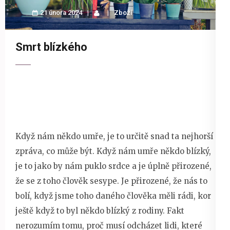
21 února 2024
Zboží
Smrt blízkého
Když nám někdo umře, je to určitě snad ta nejhorší
zpráva, co může být. Když nám umře někdo blízký,
je to jako by nám puklo srdce a je úplně přirozené,
že se z toho člověk sesype. Je přirozené, že nás to
bolí, když jsme toho daného člověka měli rádi, kor
ještě když to byl někdo blízký z rodiny. Fakt
nerozumím tomu, proč musí odcházet lidi, které