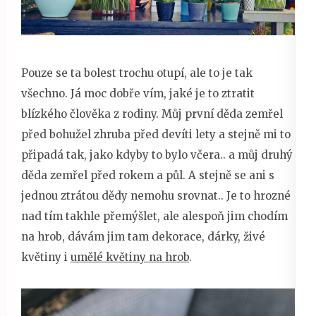
Pouze se ta bolest trochu otupí, ale to je tak
všechno. Já moc dobře vím, jaké je to ztratit
blízkého člověka z rodiny. Můj první děda zemřel
před bohužel zhruba před devíti lety a stejně mi to
připadá tak, jako kdyby to bylo včera.. a můj druhý
děda zemřel před rokem a půl. A stejně se ani s
jednou ztrátou dědy nemohu srovnat.. Je to hrozné
nad tím takhle přemýšlet, ale alespoň jim chodím
na hrob, dávám jim tam dekorace, dárky, živé
květiny i
umělé květiny na hrob
.