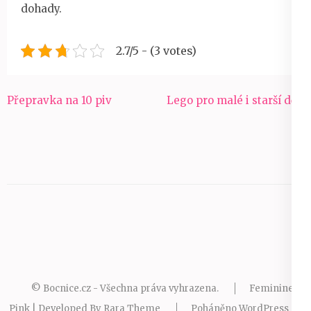
dohady.
2.7/5 - (3 votes)
Navigace
Přepravka na 10 piv
Lego pro malé i starší děti
pro
příspěvek
© Bocnice.cz - Všechna práva vyhrazena.
Feminine
Pink | Developed By
Rara Theme
Poháněno
WordPress