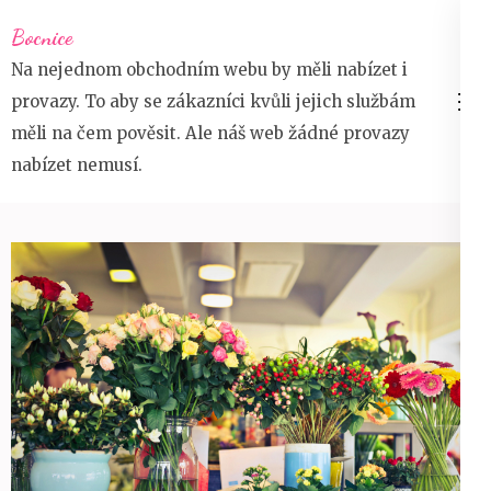
Přeskočit
Bocnice
na
Na nejednom obchodním webu by měli nabízet i
obsah
provazy. To aby se zákazníci kvůli jejich službám
(stiskněte
měli na čem pověsit. Ale náš web žádné provazy
Enter)
nabízet nemusí.