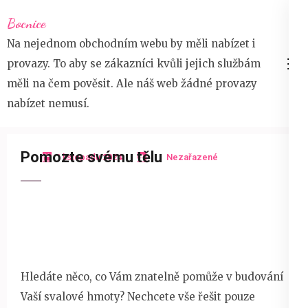
Přeskočit
Bocnice
na
Na nejednom obchodním webu by měli nabízet i
obsah
provazy. To aby se zákazníci kvůli jejich službám
(stiskněte
měli na čem pověsit. Ale náš web žádné provazy
Enter)
nabízet nemusí.
Pomozte svému tělu
1 listopadu 2024
Nezařazené
Hledáte něco, co Vám znatelně pomůže v budování
Vaší svalové hmoty? Nechcete vše řešit pouze