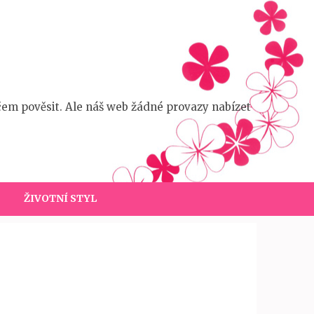
čem pověsit. Ale náš web žádné provazy nabízet
ŽIVOTNÍ STYL