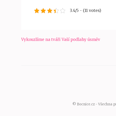
3.4/5 - (11 votes)
Navigace
Vykouzlíme na tváři Vaší podlahy úsměv
pro
příspěvek
© Bocnice.cz - Všechna p