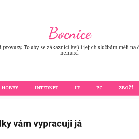
Bocnice
provazy. To aby se zákazníci kvůli jejich službám měli na 
nemusí.
HOBBY
INTERNET
IT
PC
ZBOŽÍ
dky vám vypracuji já