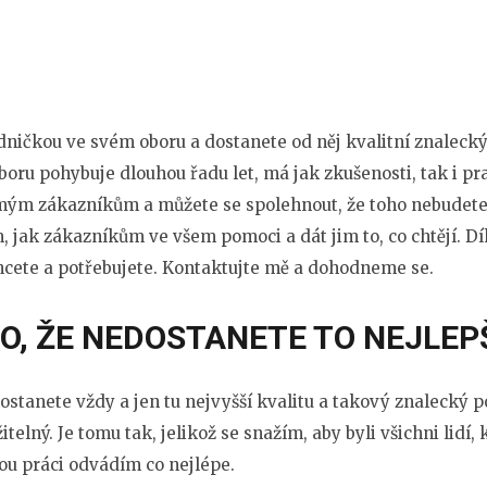
jedničkou ve svém oboru a dostanete od něj kvalitní
znalecký
oru pohybuje dlouhou řadu let, má jak zkušenosti, tak i pra
mým zákazníkům a můžete se spolehnout, že toho nebudete 
, jak zákazníkům ve všem pomoci a dát jim to, co chtějí. Dík
chcete a potřebujete. Kontaktujte mě a dohodneme se.
O, ŽE NEDOSTANETE TO NEJLEP
ostanete vždy a jen tu nejvyšší kvalitu a takový znalecký 
telný. Je tomu tak, jelikož se snažím, aby byli všichni lidí,
vou práci odvádím co nejlépe.