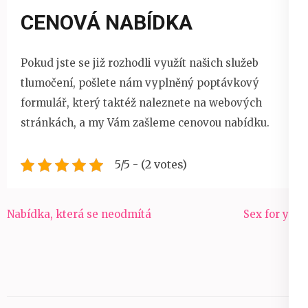
CENOVÁ NABÍDKA
Pokud jste se již rozhodli využít našich služeb
tlumočení, pošlete nám vyplněný poptávkový
formulář, který taktéž naleznete na webových
stránkách, a my Vám zašleme cenovou nabídku.
5/5 - (2 votes)
Navigace
Nabídka, která se neodmítá
Sex for you
pro
příspěvek