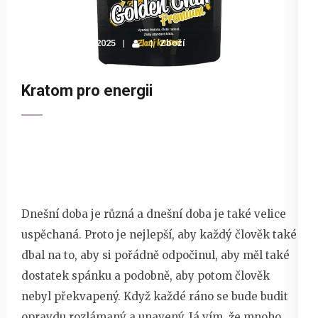
22 dubna 2025
Zboží
Kratom pro energii
Dnešní doba je různá a dnešní doba je také velice
uspěchaná. Proto je nejlepší, aby každý člověk také
dbal na to, aby si pořádně odpočinul, aby měl také
dostatek spánku a podobně, aby potom člověk
nebyl překvapený. Když každé ráno se bude budit
opravdu rozlámaný a unavený. Já vím, že mnoho