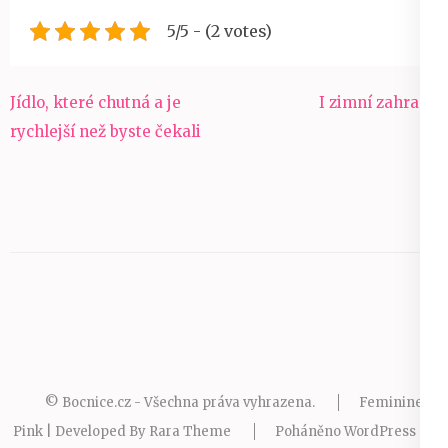
5/5 - (2 votes)
Navigace
Jídlo, které chutná a je
I zimní zahrady
pro
rychlejší než byste čekali
příspěvek
© Bocnice.cz - Všechna práva vyhrazena.
Feminine
Pink | Developed By
Rara Theme
Poháněno
WordPress