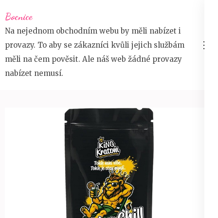
Přeskočit
Bocnice
na
Na nejednom obchodním webu by měli nabízet i
obsah
provazy. To aby se zákazníci kvůli jejich službám
(stiskněte
měli na čem pověsit. Ale náš web žádné provazy
Enter)
nabízet nemusí.