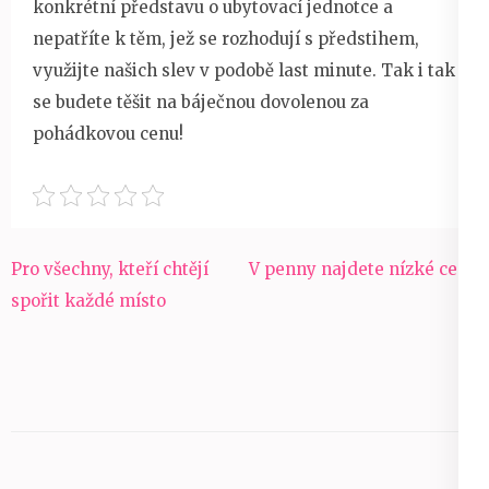
konkrétní představu o ubytovací jednotce a
nepatříte k těm, jež se rozhodují s předstihem,
využijte našich slev v podobě last minute. Tak i tak
se budete těšit na báječnou dovolenou za
pohádkovou cenu!
Navigace
Pro všechny, kteří chtějí
V penny najdete nízké ceny
pro
spořit každé místo
příspěvek