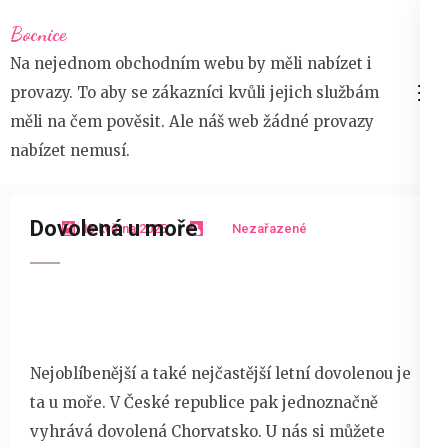
Přeskočit
Bocnice
na
Na nejednom obchodním webu by měli nabízet i
obsah
provazy. To aby se zákazníci kvůli jejich službám
(stiskněte
měli na čem pověsit. Ale náš web žádné provazy
Enter)
nabízet nemusí.
Dovolená u moře
15 května 2025
Nezařazené
Nejoblíbenější a také nejčastější letní dovolenou je
ta u moře. V České republice pak jednoznačně
vyhrává
dovolená Chorvatsko
. U nás si můžete