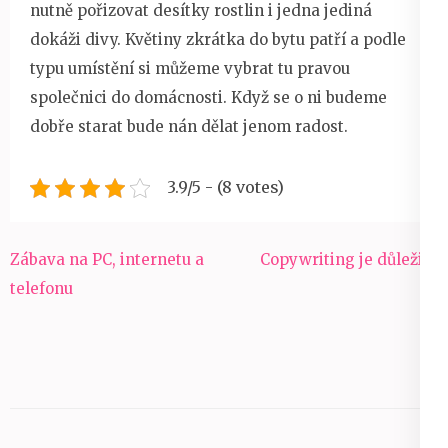
nutně pořizovat desítky rostlin i jedna jediná
dokáži divy. Květiny zkrátka do bytu patří a podle
typu umístění si můžeme vybrat tu pravou
společnici do domácnosti. Když se o ni budeme
dobře starat bude nán dělat jenom radost.
3.9/5 - (8 votes)
Navigace
Zábava na PC, internetu a
Copywriting je důležitý
pro
telefonu
příspěvek