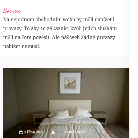
Přeskočit
Bocnice
na
Na nejednom obchodním webu by měli nabízet i
obsah
provazy. To aby se zákazníci kvůli jejich službám
(stiskněte
měli na čem pověsit. Ale náš web žádné provazy
Enter)
nabízet nemusí.
3 října 2020
Domácnost